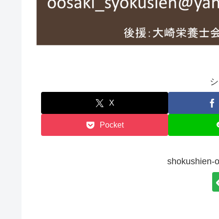
シ
X
Pocket
shokushie