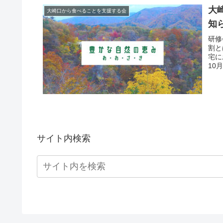
大
大崎口から食べることを支援する会
知
研修
割と
宅に
10
サイト内検索