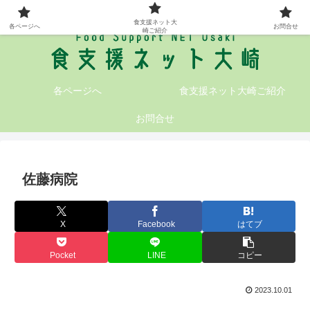
大崎地域の食支援情報が満載です!
食支援ネット大
各ページへ
お問合せ
崎ご紹介
各ページへ
食支援ネット大崎ご紹介
お問合せ
佐藤病院
X
Facebook
はてブ
Pocket
LINE
コピー
2023.10.01