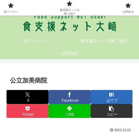
大崎地域の食支援情報が満載です!
食支援ネット大
各ページへ
お問合せ
崎ご紹介
各ページへ
食支援ネット大崎ご紹介
お問合せ
公立加美病院
X
Facebook
はてブ
Pocket
LINE
コピー
2023.10.01