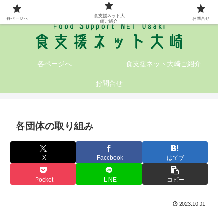
大崎地域の食支援情報が満載です!
食支援ネット大
各ページへ
お問合せ
崎ご紹介
各ページへ
食支援ネット大崎ご紹介
お問合せ
各団体の取り組み
X
Facebook
はてブ
Pocket
LINE
コピー
2023.10.01