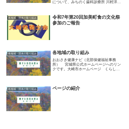
について、みちのく歯科診療所 川村洋先
生にお話いただきました。多職種間で意
見交換を行いながらの開催となりまし
た。今後につながる内容だったとの感想
令和7年第20回加美町食の文化祭
各地域・団体の取り組み
あり、大崎栄養サポー...
参加のご報告
各地域の取り組み
各地域・団体の取り組み
おおさき健康ナビ（北部保健福祉事務
所） 宮城県公式ホームページへのリン
クです。大崎市ホームページ くらし・
行政→医療・健康・福祉 → 医療・健
康・保健 → 健康に関すること→減
塩・食中毒・適正体重・Osakitchen(大崎
キッチン）加美...
ページの紹介
各地域・団体の取り組み