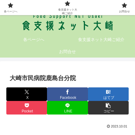
大崎地域の食支援情報が満載です!
食支援ネット大
各ページへ
お問合せ
崎ご紹介
各ページへ
食支援ネット大崎ご紹介
お問合せ
大崎市民病院鹿島台分院
X
Facebook
はてブ
Pocket
LINE
コピー
2023.10.01