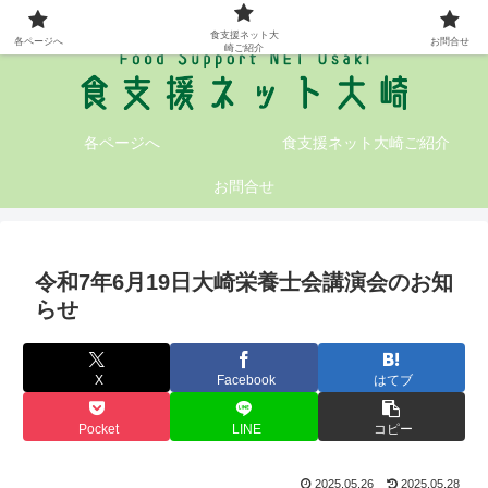
大崎地域の食支援情報が満載です!
食支援ネット大
各ページへ
お問合せ
崎ご紹介
各ページへ
食支援ネット大崎ご紹介
お問合せ
令和7年6月19日大崎栄養士会講演会のお知
らせ
X
Facebook
はてブ
Pocket
LINE
コピー
2025.05.26
2025.05.28