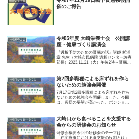
令和7年11月19日嚥下食勉強会開
大崎栄養士会
催のご報告
令和5年度 大崎栄養士会 公開講
大崎栄養士会
座・健康づくり講演会
『透析予防のための腎臓の話』講師 杉浦
章 先生（大崎市民病院 透析センター診療
部長）2023.11.21（火）午後2時～腎臓病
についてわかりやすく学ぶために企画し
ました。初めて行ったハイブリット型の
研修会でしたが、皆さまから「基本的な
第2回多職種による床ずれを作ら
大崎口から食べることを支援する会
内容...
ないための勉強会開催
7月17日第2回多職種による床ずれを作ら
ないための勉強会を開催しました。今回
は、皆様の要望が高かった、ポジショニ
ングをしっかり体験してもらい、そのう
えで大内淑子先生の褥瘡についての講
義、福祉用具の活用についてなどの内容
大崎口から食べることを支援する
大崎口から食べることを支援する会
でした。参加してくださ...
会からの研修会のお知らせ
研修会概要今回の研修会のテーマは、
「在宅療養における食支援の役割とは」