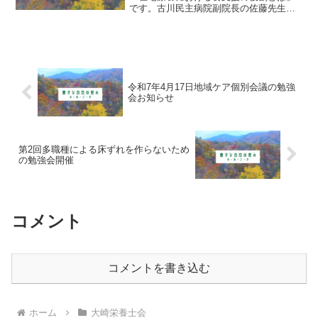
です。古川民主病院副院長の佐藤先生に
お越しいただき、在宅における食支援の
大切さについて学びます。日時および概
要日時：10月14日土曜日17時50分～19時
15分会場：大崎...
令和7年4月17日地域ケア個別会議の勉強
会お知らせ
第2回多職種による床ずれを作らないため
の勉強会開催
コメント
コメントを書き込む
ホーム
大崎栄養士会