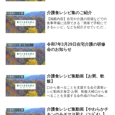
介護食レシピ集のご紹介
介護食レシピ集
【掲載内容】在宅や介護の現場などでの
食事準備に活用できる「簡単で手軽にで
きるレシピ」などを紹介させていただき
ます。レシピは書面や動画で順次、掲載
していきます。普段の食事準備や困りご
との解消にお役立ていただければと思い
ます。
令和7年3月29日在宅介護の研修
大崎口から食べることを支援する会
会のお知らせ
介護食レシピ集動画【お粥、軟
介護食レシピ集
飯】
口から食べることを支援する会介護食レ
シピ動画主食②:お粥、軟飯大崎口から食
べることを支援する会作成のYouTubeに
よる『在宅でもできる！介護食レシピ』
動画です。嚥下調整食分類2021（食事）
コード3、コード4お粥、軟飯の調理動画
介護食レシピ集動画【やわらかチ
介護食レシピ集
です。嚥下...
キンのみそマヨ和え（ｺｰﾄﾞ4）】