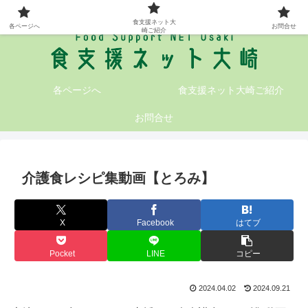
大崎地域の食支援情報が満載です!
食支援ネット大
各ページへ
お問合せ
崎ご紹介
各ページへ
食支援ネット大崎ご紹介
お問合せ
介護食レシピ集動画【とろみ】
X
Facebook
はてブ
Pocket
LINE
コピー
2024.04.02
2024.09.21