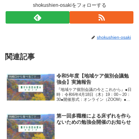
shokushien-osakiをフォローする
shokushien-osaki
関連記事
令和5年度【地域ケア個別会議勉
大崎口から食べることを支援する会
強会】実施報告
『地域ケア個別会議の今とこれから』●日
時：令和6年4月18日（木）19：00～20：
30●開催形式：オンライン（ZOOM）●内
容：①大崎市の地域包括ケアシステ
ム 大崎市民生部社会福祉
課 地域共生社会担当 大場いくみ
第一回多職種による床ずれを作ら
大崎口から食べることを支援する会
氏 ②地域ケ...
ないための勉強会開催のお知らせ