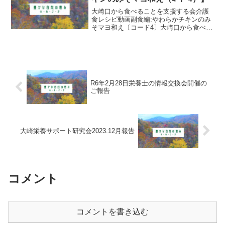
大崎口から食べることを支援する会介護
食レシピ動画副食編:やわらかチキンのみ
そマヨ和え〔コード4〕大崎口から食べる
ことを支援する会作成のYouTubeによる
『在宅でもできる！介護食レシピ』動画
です。お肉は硬くて介護食には…と、悩
むことありませ...
R6年2月28日栄養士の情報交換会開催の
ご報告
大崎栄養サポート研究会2023.12月報告
コメント
コメントを書き込む